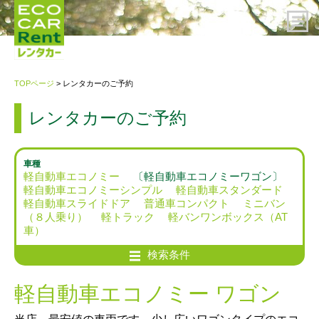
HOME
TOPページ
> レンタカーのご予約
レンタカーのご予約
レンタカーのご予約
ご利用案内
車種
軽自動車エコノミー
〔軽自動車エコノミーワゴン〕
軽自動車エコノミーシンプル
軽自動車スタンダード
会社概要
軽自動車スライドドア
普通車コンパクト
ミニバン
（８人乗り）
軽トラック
軽バンワンボックス（AT
車）
プライバシーポリシー・約款
検索条件
お問い合わせ先
軽自動車エコノミー ワゴン