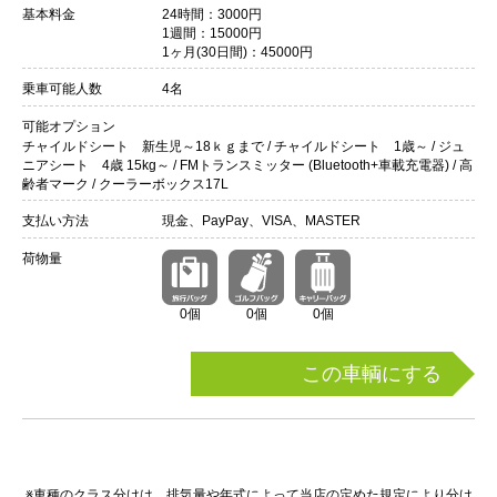
基本料金
24時間：3000円
1週間：15000円
1ヶ月(30日間)：45000円
乗車可能人数
4名
可能オプション
チャイルドシート 新生児～18ｋｇまで / チャイルドシート 1歳～ / ジュ
ニアシート 4歳 15kg～ / FMトランスミッター (Bluetooth+車載充電器) / 高
齢者マーク / クーラーボックス17L
支払い方法
現金、PayPay、VISA、MASTER
荷物量
0個
0個
0個
この車輌にする
※車種のクラス分けは、排気量や年式によって当店の定めた規定により分け