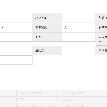
ハンドル
年式
乗車定員
人
駆動
cc
ドア
エコ
車
過給器
車体
エアバッグ：助手席
エアバッグ：サイド
ABS
エアコン
ダウンヒルアシストコントロール
パワーステアリング