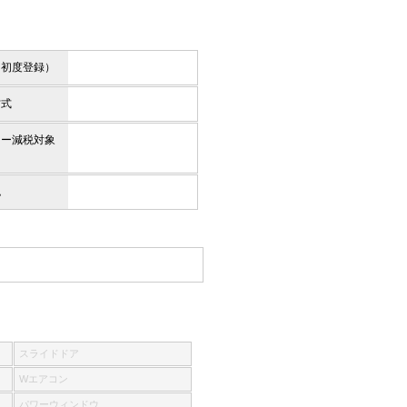
（初度登録）
方式
カー減税対象
色
スライドドア
Wエアコン
パワーウィンドウ