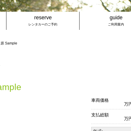
reserve
guide
レンタカーのご予約
ご利用案内
原 Sample
報
mple
車両価格
万
支払総額
万