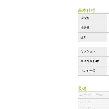
基本仕様
現行型
排気量
燃料
ミッション
車台番号下3桁
その他仕様
装備
エアバッグ：運転席
サンルーフ
リフトアップ