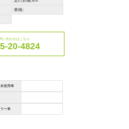
走行距離:km
車検:
問い合わせはこちら
5-20-4824
済未使用車
ーラー車