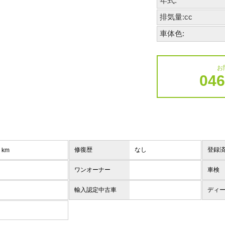
年式:
排気量:cc
車体色:
お
046
修復歴
なし
登録
km
ワンオーナー
車検
輸入認定中古車
ディ