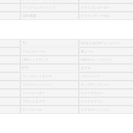
アイドリングストップ
ドライブレコーダー
100V電源
クリーンディーゼル
TV
CDまたはCDチェンジャー
アルミホイール
革シート
LEDヘッドランプ
HID(キセノンライト)
ETC
エアロ
ランフラットタイヤ
パワーシート
フルフラットシート
チップアップシート
シートヒーター
ウォークスルー
フロントカメラ
シートエアコン
ルーフレール
エアサスペンション