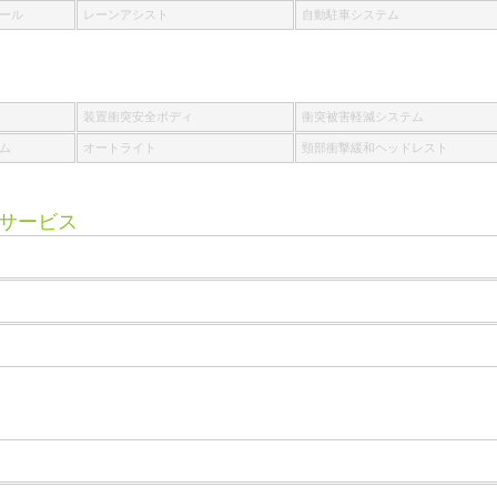
ール
レーンアシスト
自動駐車システム
装置衝突安全ボディ
衝突被害軽減システム
ム
オートライト
頸部衝撃緩和ヘッドレスト
サービス