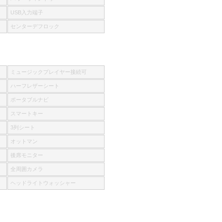
USB入力端子
センターデフロック
ミュージックプレイヤー接続可
ハーフレザーシート
ポータブルナビ
スマートキー
3列シート
オットマン
後席モニター
全周囲カメラ
ヘッドライトウォッシャー