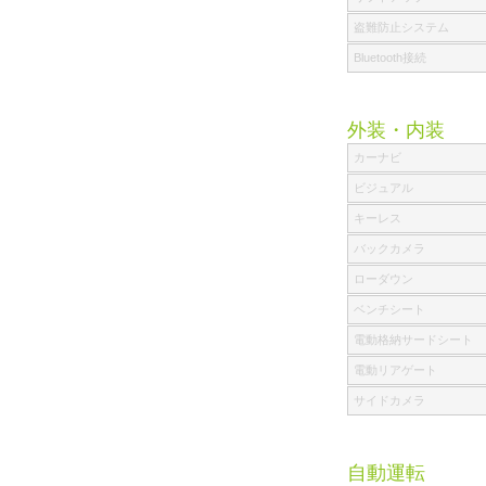
盗難防止システム
Bluetooth接続
外装・内装
カーナビ
ビジュアル
キーレス
バックカメラ
ローダウン
ベンチシート
電動格納サードシート
電動リアゲート
サイドカメラ
自動運転