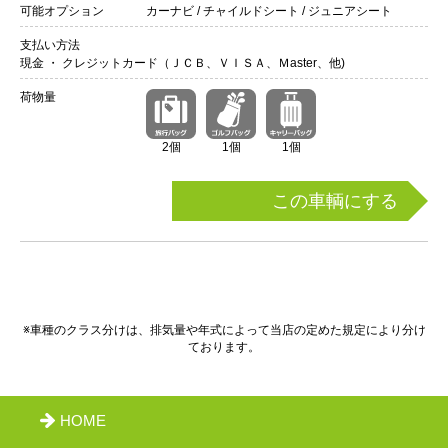
可能オプション
カーナビ / チャイルドシート / ジュニアシート
支払い方法
現金 ・ クレジットカード（ＪＣＢ、ＶＩＳＡ、Ｍaster、他)
荷物量
2個
1個
1個
この車輌にする
※車種のクラス分けは、排気量や年式によって当店の定めた規定により分け
ております。
HOME