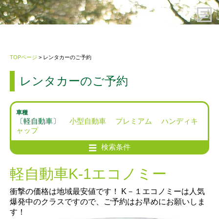
HOME
TOPページ
> レンタカーのご予約
レンタカーのご予約
レンタカーのご予約
ご利用案内
車種
〔軽自動車〕
小型自動車
プレミアム
ハンディキ
ャップ
会社概要
検索条件
プライバシーポリシー・約款
軽自動車K-1エコノミー
お問い合わせ先
衝撃の価格は地域最安値です！ K－１エコノミーは人気
爆発中のクラスですので、ご予約はお早めにお願いしま
す！