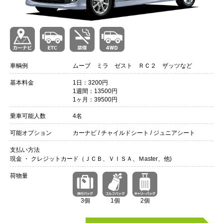
車輌例
ムーブ ミラ ゼスト ＲＣ２ ザッツなど
基本料金
1日：3200円
1週間：13500円
1ヶ月：39500円
乗車可能人数
4名
可能オプション
カーナビ / チャイルドシート / ジュニアシート
支払い方法
現金 ・ クレジットカード（ＪＣＢ、ＶＩＳＡ、Ｍaster、他)
荷物量
3個
1個
2個