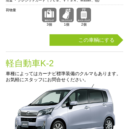
現金 ・ クレジットカード（ＪＣＢ、ＶＩＳＡ、Ｍaster、他)
荷物量
3個
1個
2個
この車輌にする
軽自動車K-2
車種によってはカーナビ標準装備のクルマもあります。
お気軽にスタッフにお問合せください。