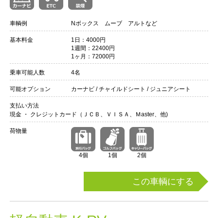
車輌例
Nボックス ムーブ アルトなど
基本料金
1日：4000円
1週間：22400円
1ヶ月：72000円
乗車可能人数
4名
可能オプション
カーナビ / チャイルドシート / ジュニアシート
支払い方法
現金 ・ クレジットカード（ＪＣＢ、ＶＩＳＡ、Ｍaster、他)
荷物量
4個
1個
2個
この車輌にする