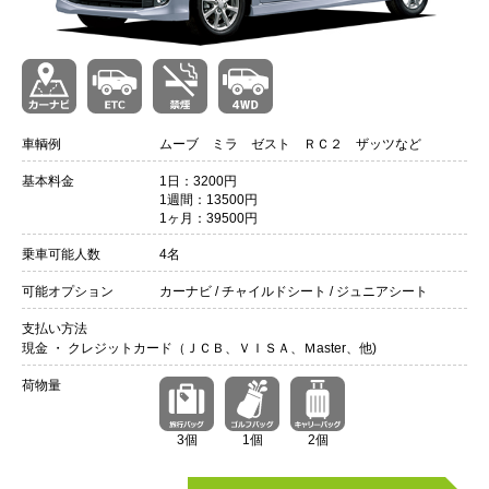
車輌例
ムーブ ミラ ゼスト ＲＣ２ ザッツなど
基本料金
1日：3200円
1週間：13500円
1ヶ月：39500円
乗車可能人数
4名
可能オプション
カーナビ / チャイルドシート / ジュニアシート
支払い方法
現金 ・ クレジットカード（ＪＣＢ、ＶＩＳＡ、Ｍaster、他)
荷物量
3個
1個
2個