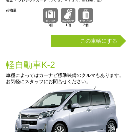
現金 ・ クレジットカード（ＪＣＢ、ＶＩＳＡ、Ｍaster、他)
荷物量
3個
1個
2個
この車輌にする
軽自動車K-2
車種によってはカーナビ標準装備のクルマもあります。
お気軽にスタッフにお問合せください。