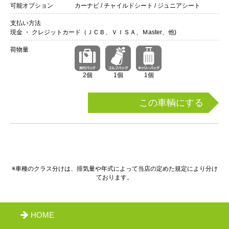
可能オプション
カーナビ / チャイルドシート / ジュニアシート
支払い方法
現金 ・ クレジットカード（ＪＣＢ、ＶＩＳＡ、Ｍaster、他)
荷物量
2個
1個
1個
この車輌にする
※車種のクラス分けは、排気量や年式によって当店の定めた規定により分け
ております。
HOME