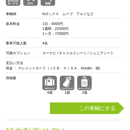
車輌例
Nボックス ムーブ アルトなど
基本料金
1日：4000円
1週間：22400円
1ヶ月：72000円
乗車可能人数
4名
可能オプション
カーナビ / チャイルドシート / ジュニアシート
支払い方法
現金 ・ クレジットカード（ＪＣＢ、ＶＩＳＡ、Ｍaster、他)
荷物量
4個
1個
2個
この車輌にする