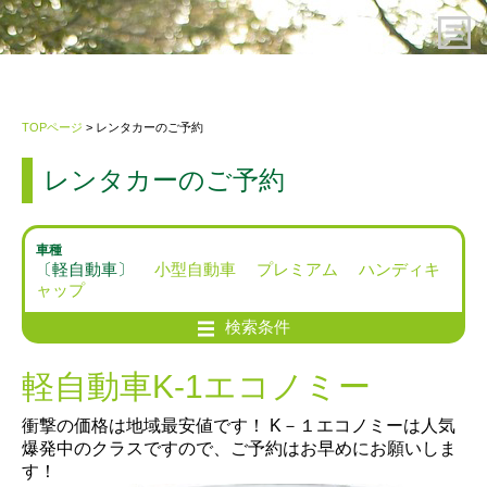
HOME
TOPページ
> レンタカーのご予約
レンタカーのご予約
レンタカーのご予約
ご利用案内
車種
〔軽自動車〕
小型自動車
プレミアム
ハンディキ
ャップ
会社概要
検索条件
プライバシーポリシー・約款
軽自動車K-1エコノミー
お問い合わせ先
衝撃の価格は地域最安値です！ K－１エコノミーは人気
爆発中のクラスですので、ご予約はお早めにお願いしま
す！