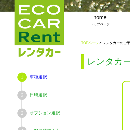
home
トップページ
TOPページ
> レンタカーのご
レンタカ
車種選択
1
日時選択
2
オプション選択
3