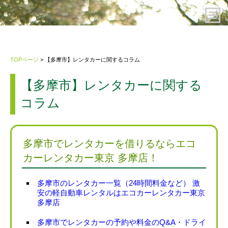
HOME
TOPページ
> 【多摩市】レンタカーに関するコラム
レンタカーのご予約
【多摩市】レンタカーに関する
コラム
ご利用案内
会社概要
多摩市でレンタカーを借りるならエコ
カーレンタカー東京 多摩店！
プライバシーポリシー・約款
多摩市のレンタカー一覧（24時間料金など） 激
安の軽自動車レンタルはエコカーレンタカー東京
お問い合わせ先
多摩店
多摩市でレンタカーの予約や料金のQ&A・ドライ