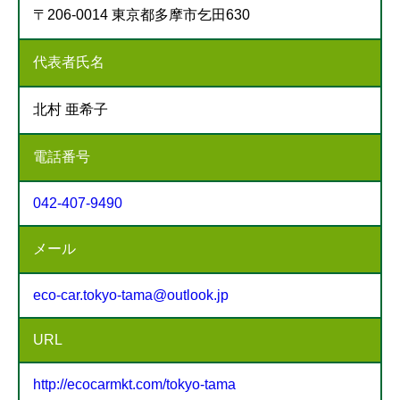
〒206-0014 東京都多摩市乞田630
代表者氏名
北村 亜希子
電話番号
042-407-9490
メール
eco-car.tokyo-tama@outlook.jp
URL
http://ecocarmkt.com/tokyo-tama